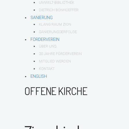
UMWELT-BIBLIOTHEK
DIETRICH BONHOEFFER
SANIERUNG
KLANG RAUM ZION
SANIERUNGSERFOLGE
FÖRDERVEREIN
ÜBER UNS
20 JAHRE FÖRDERVEREIN
MITGLIED WERDEN
KONTAKT
ENGLISH
OFFENE KIRCHE