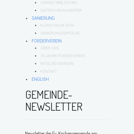
UMWELT-BIBLIOTHEK
DIETRICH BONHOEFFER
SANIERUNG
KLANG RAUM ZION
SANIERUNGSERFOLGE
FÖRDERVEREIN
ÜBER UNS
20 JAHRE FÖRDERVEREIN
MITGLIED WERDEN
KONTAKT
ENGLISH
GEMEINDE-
NEWSLETTER
Newsletter der Ev. Kirchengemeinde am