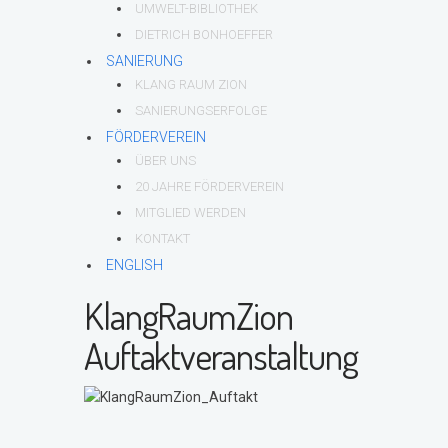
UMWELT-BIBLIOTHEK
DIETRICH BONHOEFFER
SANIERUNG
KLANG RAUM ZION
SANIERUNGSERFOLGE
FÖRDERVEREIN
ÜBER UNS
20 JAHRE FÖRDERVEREIN
MITGLIED WERDEN
KONTAKT
ENGLISH
KlangRaumZion
Auftaktveranstaltung