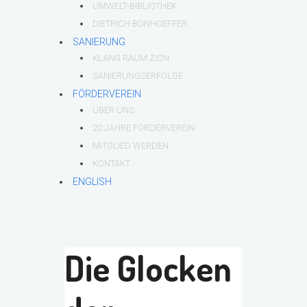
UMWELT-BIBLIOTHEK
DIETRICH BONHOEFFER
SANIERUNG
KLANG RAUM ZION
SANIERUNGSERFOLGE
FÖRDERVEREIN
ÜBER UNS
20 JAHRE FÖRDERVEREIN
MITGLIED WERDEN
KONTAKT
ENGLISH
Die Glocken